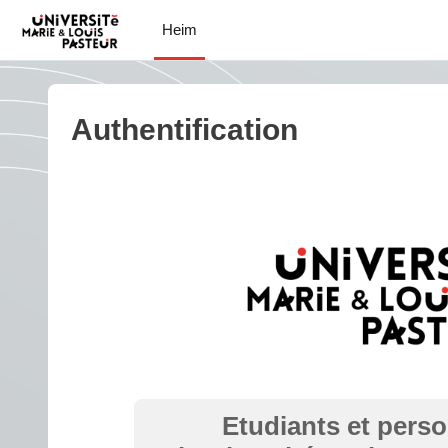
Gå til hovudinnhaldet
Heim
Authentification
Etudiants et pers