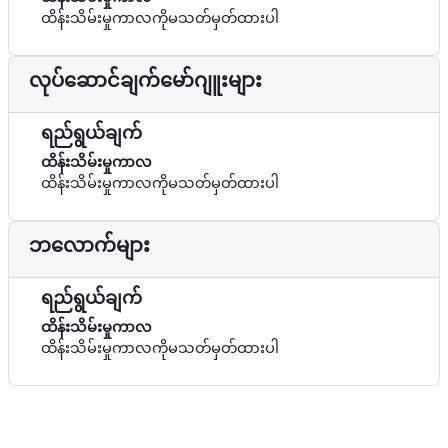
ထိန်းသိမ်းမှုကာလကိုမသတ်မှတ်ထားပါ
လုပ်ဆောင်ချက်မော်ဂျူးများ
ရည်ရွယ်ချက်
ထိန်းသိမ်းမှုကာလ
ထိန်းသိမ်းမှုကာလကိုမသတ်မှတ်ထားပါ
ဘလောက်များ
ရည်ရွယ်ချက်
ထိန်းသိမ်းမှုကာလ
ထိန်းသိမ်းမှုကာလကိုမသတ်မှတ်ထားပါ