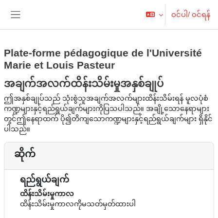
ပင်မစာမျက်နှာထိ ကျော်မည်
ဝင်ပါ/ ဝင်ရန်
ဘေးဖက် panel/ ဘေးဘောင်များ
Plate-forme pédagogique de l'Université
Marie et Louis Pasteur
အချက်အလက်ထိန်းသိမ်းမှုအနှစ်ချုပ်
ဤအနှစ်ချုပ်သည် သုံးစွဲသူအချက်အလက်များထိန်းသိမ်းရန် မူလပုံစံ
ကဏ္ဍများနှင့်ရည်ရွယ်ချက်များကိုပြသပါသည်။ အချို့သောနေရာများ
တွင်ဤနေရာထက် ပို၍တိကျသောကဏ္ဍများနှင့်ရည်ရွယ်ချက်များ ရှိနိုင်
ပါသည်။
ဆိုက်
ရည်ရွယ်ချက်
ထိန်းသိမ်းမှုကာလ
ထိန်းသိမ်းမှုကာလကိုမသတ်မှတ်ထားပါ